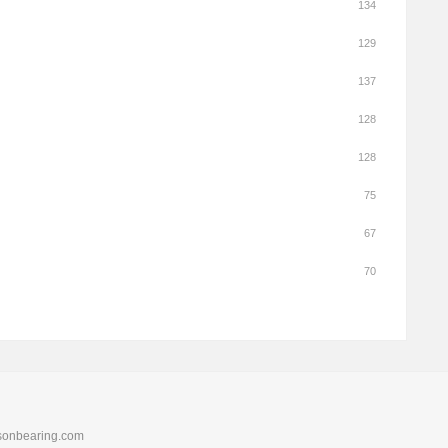
134
129
137
128
128
75
67
70
nbearing.com